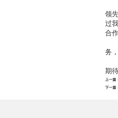
公
领
过
合
公
务
武
期
上一篇
下一篇